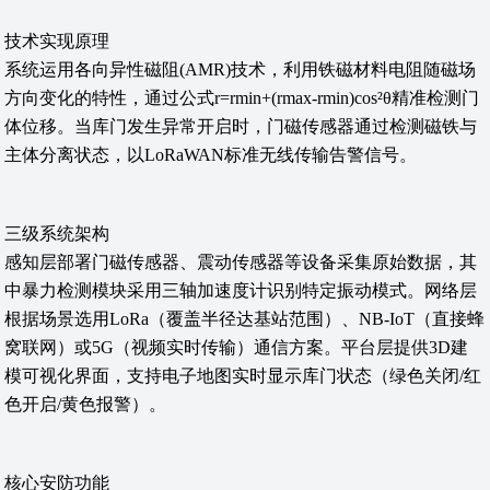
技术实现原理
系统运用各向异性磁阻(AMR)技术，利用铁磁材料电阻随磁场
方向变化的特性，通过公式r=rmin+(rmax-rmin)cos²θ精准检测门
体位移。当库门发生异常开启时，门磁传感器通过检测磁铁与
主体分离状态，以LoRaWAN标准无线传输告警信号。
三级系统架构
感知层部署门磁传感器、震动传感器等设备采集原始数据，其
中暴力检测模块采用三轴加速度计识别特定振动模式。网络层
根据场景选用LoRa（覆盖半径达基站范围）、NB-IoT（直接蜂
窝联网）或5G（视频实时传输）通信方案。平台层提供3D建
模可视化界面，支持电子地图实时显示库门状态（绿色关闭/红
色开启/黄色报警）。
核心安防功能