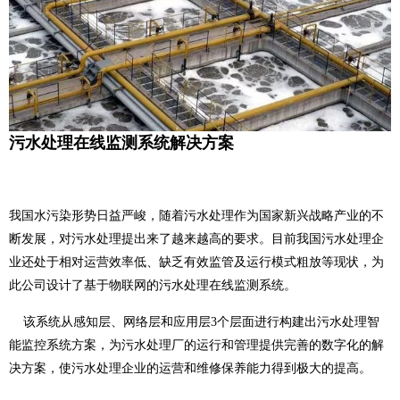
生物质电厂测温杆的无线测温解决方案
2025-10-11
回转窑无线温度监测方案
2026-07-13
智能倾角监测双轴测斜仪的核心应用领域
污水处理在线监测系统解决方案
2026-07-13
毫米波雷达跌倒报警器在智慧养老的应用
我国水污染形势日益严峻，随着污水处理作为国家新兴战略产业的不
2026-07-13
断发展，对污水处理提出来了越来越高的要求。目前我国污水处理企
业还处于相对运营效率低、缺乏有效监管及运行模式粗放等现状，为
粮仓环境温湿度监控系统解决方案
此公司设计了基于物联网的污水处理在线监测系统。
2026-05-07
该系统从感知层、网络层和应用层3个层面进行构建出污水处理智
Lora温湿度传感监测系统方案
能监控系统方案，为污水处理厂的运行和管理提供完善的数字化的解
2026-05-07
决方案，使污水处理企业的运营和维修保养能力得到极大的提高。
无线温振传感器在风力发电机故障预警