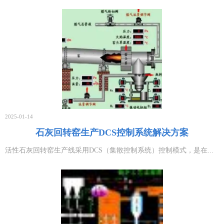
一份详细的高压开关柜无线测温技术方案
2026-01-04
生物质电厂测温杆的无线测温解决方案
2025-10-11
回转窑无线温度监测方案
2026-07-13
智能倾角监测双轴测斜仪的核心应用领域
2025-01-14
2026-07-13
石灰回转窑生产DCS控制系统解决方案
毫米波雷达跌倒报警器在智慧养老的应用
活性石灰回转窑生产线采用DCS（集散控制系统）控制模式，是在...
2026-07-13
粮仓环境温湿度监控系统解决方案
2026-05-07
Lora温湿度传感监测系统方案