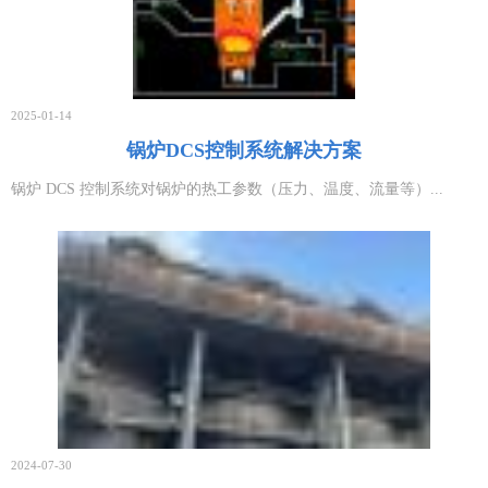
2026-05-07
无线温振传感器在风力发电机故障预警
2026-05-07
2025-01-14
LoRaWAN技术方案‌和‌多场景融合系统‌
锅炉DCS控制系统解决方案
2026-04-08
锅炉 DCS 控制系统对锅炉的热工参数（压力、温度、流量等）...
无线三轴加速度传感器的工作原理
2026-04-08
智慧粮仓解决方案
2026-04-08
酒窖无线多点测温系统
2026-03-08
煤矸石堆积自燃的测温方案
2026-03-08
2024-07-30