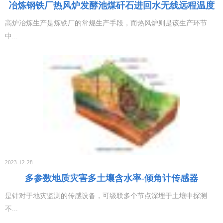
冶炼钢铁厂热风炉发酵池煤矸石进回水无线远程温度
生物质料场温度监测系统解决方案
2026-03-08
监测
高炉冶炼生产是炼铁厂的常规生产手段，而热风炉则是该生产环节
中...
2026年公司春节放假通知
2026-02-08
磁感应检测技术的粮库门监控系统
2026-01-27
无线三轴加速度传感器测量解决方案
2026-01-27
生物质料场温度监测系统 料堆无线测温杆解决方案
2026-01-27
2023-12-28
多参数地质灾害多土壤含水率-倾角计传感器
压力传感器物联网解决方案
2026-01-04
是针对于地灾监测的传感设备，可级联多个节点深埋于土壤中探测
不...
无线料场温度监测系统设计方案