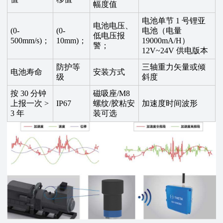
幅度值
电池单节 1 号锂亚
电池电压、
(0-
(0-
电池（电量
低电压报
500mm/s)；
10mm)；
19000mA/H）
警；
12V~24V 供电版本
防护等
三轴重力矢量或倾
电池寿命
安装方式
级
斜度
按 30 分钟
磁吸座/M8
上报一次 >
IP67
螺纹/胶粘安
加速度时间波形
3 年
装可选