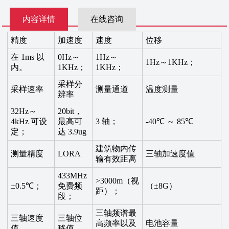
内容详情
在线咨询
精度
加速度
速度
位移
在 1ms 以
0Hz～
1Hz～
1Hz～1KHz；
内。
1KHz；
1KHz；
采样分
采样速率
测量通道
温度测量
辨率
32Hz～
20bit，
4kHz 可设
最高可
3 轴；
-40℃ ～ 85℃
定；
达 3.9ug
建筑物内传
测量精度
LORA
三轴加速度值
输有效距离
433MHz
>3000m（视
±0.5℃；
免费频
（±8G）
距）；
段；
三轴频谱最
三轴速度
三轴位
高频率以及
电池容量
值
移值