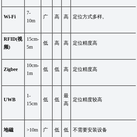
7-
Wi-Fi
广
高
高
定位方式多样。
10m
RFID(
视
15cm-
低
高
高
定位精度高
频)
5m
10cm-
Zigbee
低
低
高
定位精度高
1m
1-
最
UWB
低
低
定位精度较高
15cm
高
地磁
>10m
广
低
低
不需要安装设备