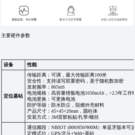
主要硬件参数
设备
性能
传输距离：可调，最大传输距离100米
安全性：支持读写双重密码，基于随机数加密
发射频率：865mS
电池规格：高容量锂氩电池1650mAh，>2.5年工作
定位基站
电池更换：可更换电池
防护等级：防水防尘，阻燃外壳材料
产品尺寸：45×45×20mm，圆柱体
安装方式：3M背胶粘贴/扎带/螺丝
通信频段：NBIOT (800/850/900M）单蓝牙版本可
定模式位：GPS/北斗+Wifi+基站