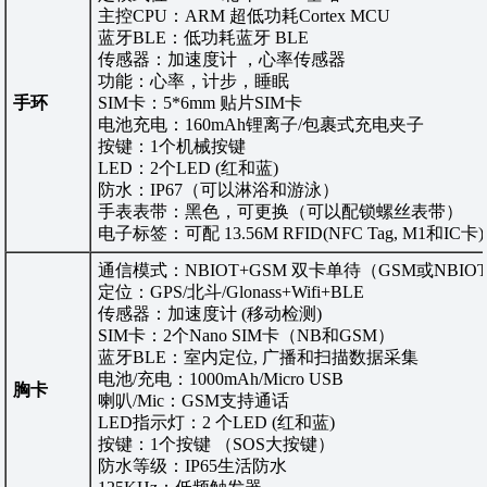
主控CPU：ARM 超低功耗Cortex MCU
蓝牙BLE：低功耗蓝牙 BLE
传感器：加速度计 ，心率传感器
功能：心率，计步，睡眠
手环
SIM卡：5*6mm 贴片SIM卡
电池充电：160mAh锂离子/包裹式充电夹子
按键：1个机械按键
LED：2个LED (红和蓝)
防水：IP67（可以淋浴和游泳）
手表表带：黑色，可更换（可以配锁螺丝表带）
电子标签：可配 13.56M RFID(NFC Tag, M1和IC卡)
通信模式：NBIOT+GSM 双卡单待（GSM或NBIO
定位：GPS/北斗/Glonass+Wifi+BLE
传感器：加速度计 (移动检测)
SIM卡：2个Nano SIM卡（NB和GSM）
蓝牙BLE：室内定位, 广播和扫描数据采集
电池/充电：1000mAh/Micro USB
胸卡
喇叭/Mic：GSM支持通话
LED指示灯：2 个LED (红和蓝)
按键：1个按键 （SOS大按键）
防水等级：IP65生活防水