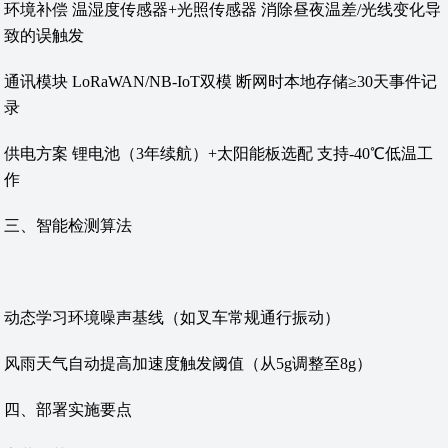
‌环境补偿‌ 温湿度传感器+光照传感器 消除昼夜温差/光线变化导
致的误触发
‌通讯模块‌ LoRaWAN/NB-IoT双模 断网时本地存储≥30天事件记
录
‌供电方案‌ 锂电池（3年续航）+太阳能板选配 支持-40℃低温工
作
‌三、智能检测算法‌
动态学习环境噪声基线（如叉车常规通行振动）
风雨天气自动提高加速度触发阈值（从5g调整至8g）
‌四、部署实施要点‌