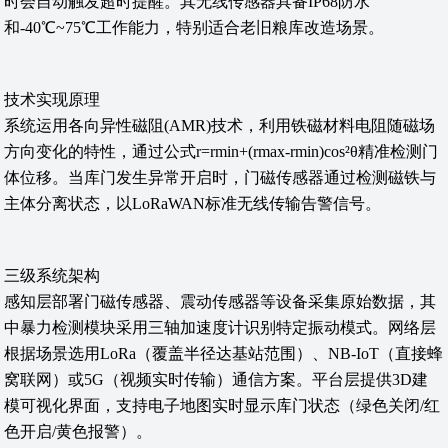
时会自动触发超时提醒。其无线传感器具备IP68防水
和-40℃~75℃工作能力，特别适合老旧粮库改造场景。
技术实现原理
系统运用各向异性磁阻(AMR)技术，利用铁磁材料电阻随磁场
方向变化的特性，通过公式r=rmin+(rmax-rmin)cos²θ精准检测门
体位移。当库门发生异常开启时，门磁传感器通过检测磁铁与
主体分离状态，以LoRaWAN标准无线传输告警信号。
三级系统架构
感知层部署门磁传感器、震动传感器等设备采集原始数据，其
中暴力检测模块采用三轴加速度计识别特定振动模式。网络层
根据场景选用LoRa（覆盖半径达基站范围）、NB-IoT（直接蜂
窝联网）或5G（视频实时传输）通信方案。平台层提供3D建
模可视化界面，支持电子地图实时显示库门状态（绿色关闭/红
色开启/黄色报警）。