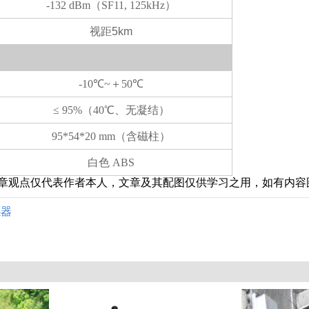
-132 dBm
（
SF11, 125kHz
）
视距5km
-10
℃
~
＋
50
℃
≤ 95%
（
40
℃
、无凝结）
95*54*20 mm
（含磁柱）
白色
ABS
章观点仅代表作者本人，文章及其配图仅供学习之用，如有内容
感器