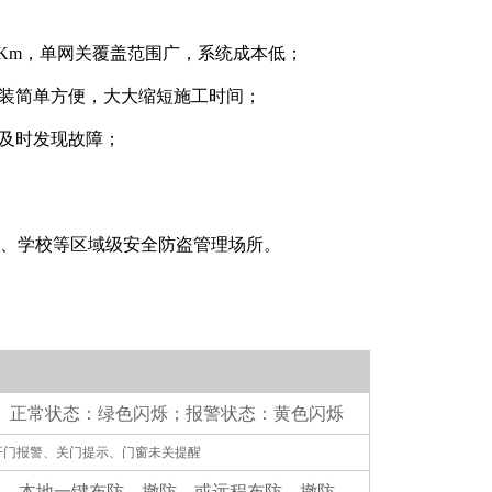
1-2Km，单网关覆盖范围广，系统成本低；
安装简单方便，大大缩短施工时间；
，及时发现故障；
、学校等区域级安全防盗管理场所。
正常状态：绿色闪烁；报警状态：黄色闪烁
开门报警、关门提示、门窗未关提醒
本地一键布防、撤防，或远程布防、撤防