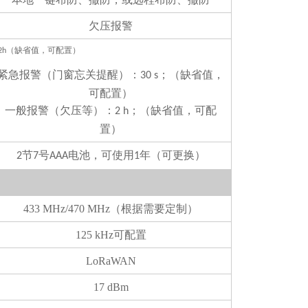
欠压报警
（缺省值，可配置）
2h
紧急报警（门窗忘关提醒）：
；（缺省值，
30 s
可配置）
一般报警（欠压等）：
；（缺省值，可配
2 h
置）
节
号
电池，可使用
年（可更换）
2
7
AAA
1
433 MHz/470 MHz
（根据需要定制）
125 kHz
可配置
LoRaWAN
17 dBm