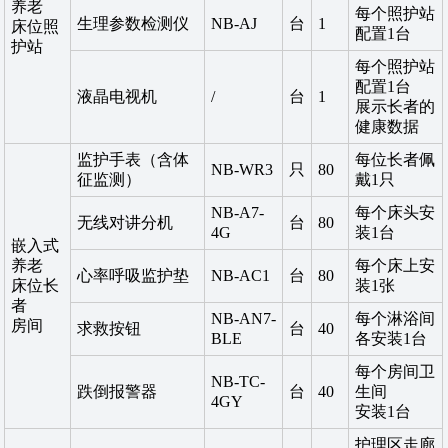
养老
每个照护站
生理参数检测仪
NB-AJ
台
1
床位照
配置1台
护站
每个照护站
配置1台
液晶电视机
/
台
1
展示长者的
健康数据
监护手表（含体
每位长者佩
NB-WR3
只
80
征监测）
戴1只
NB-A7-
每个床头安
无线对讲分机
台
80
4G
装1台
嵌入式
养老
每个床上安
心率呼吸监护垫
NB-AC1
台
80
床位长
装1张
者
NB-AN7-
每个淋浴间
房间
求救按钮
台
40
BLE
各安装1台
每个房间卫
NB-TC-
跌倒报警器
台
40
生间
4GY
安装1台
护理区走廊