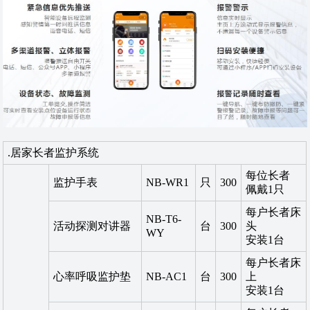
.居家长者监护系统
每位长者
监护手表
NB-WR1
只
300
佩戴1只
每户长者床
NB-T6-
活动探测对讲器
台
300
头
WY
安装1台
每户长者床
心率呼吸监护垫
NB-AC1
台
300
上
安装1台