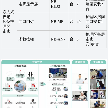
NB-
走廊显示屏
台
2
每层安装2
HJD3
台
嵌入式
养老
护理区房间
床位护
门口门灯
NB-ME
台
40
门口安装1
理区
台
走廊
护理区每层
求救按钮
NB-AN7
台
8
走廊
安装8台