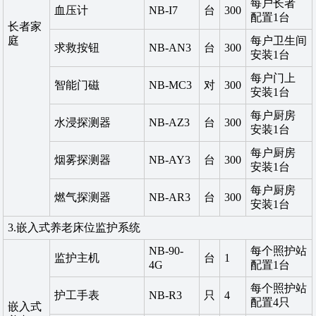
每户长者
血压计
NB-I7
台
300
配置1台
长者家
庭
每户卫生间
求救按钮
NB-AN3
台
300
安装1台
每户门上
智能门磁
NB-MC3
对
300
安装1台
每户厨房
水浸探测器
NB-AZ3
台
300
安装1台
每户厨房
烟雾探测器
NB-AY3
台
300
安装1台
每户厨房
燃气探测器
NB-AR3
台
300
安装1台
3.嵌入式养老床位监护系统
NB-90-
每个照护站
监护主机
台
1
4G
配置1台
每个照护站
护工手表
NB-R3
只
4
配置4只
嵌入式