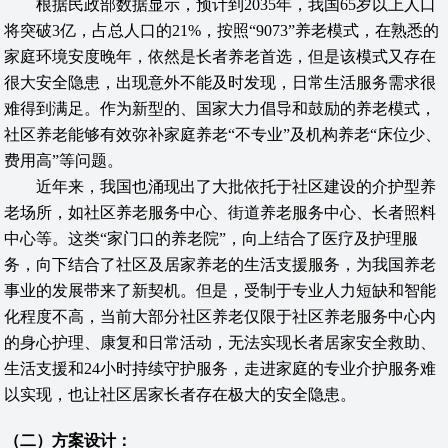
根据民政部数据显示，预计到2035年，我国65岁以上人口
将突破3亿，占总人口的21%，按照“9073”养老模式，在熟悉的
家庭环境安度晚年，依然是长者养老首选，但是该模式又存在
很大安全隐患，出现意外不能及时发现，日常生活服务需求很
难得到满足。作为新型的、国家大力倡导和鼓励的养老模式，
社区养老能够有效弥补家庭养老“不专业”及机构养老“床位少、
费用高”等问题。
近年来，我国也涌现出了大批依托于社区建设的介护型养
老场所，如社区养老服务中心、街道养老服务中心、长者照料
中心等。这类“家门口的养老院”，向上结合了医疗及护理服
务，向下结合了社区及居家养老的生活支援服务，为我国养老
事业的发展带来了新契机。但是，受制于专业人力短缺和智能
化程度不高，当前大部分社区养老仅限于社区养老服务中心内
的身心护理、康复和日常活动，无法实现长者居家安全救助、
生活支援和24小时持续守护服务，走进家庭的专业介护服务难
以实现，也让社区居家长者存在极大的安全隐患。
（二）方案设计：